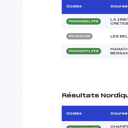
Codex
Course
LA 16è
FNAM0291.FFS
CRETES
LES BE
FMJM0132
MARATH
FNAM0071.FFS
BESSA
Résultats Nordiq
Codex
Course
CHAMPI