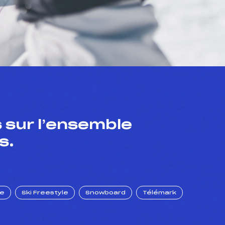
 sur l’ensemble
s.
ue
Ski Freestyle
Snowboard
Télémark