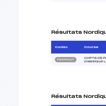
Résultats Nordiq
Codex
Course
CHPTS DE F
FNAM0117
classique 
Résultats Nordiq