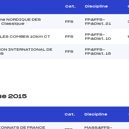
Cat.
Discipline
me NORDIQUE DES
FP&FFS-
FFS
 Classique
FP&Dist. 21
FP&FFS-
LLES COMBES 10km CT
FFS
FP&Dist. 10
ON INTERNATIONAL DE
FP&FFS-
FFS
NS
FP&Dist. 15
ue 2015
Cat.
Discipline
ONNATS DE FRANCE
MASS&FFS-