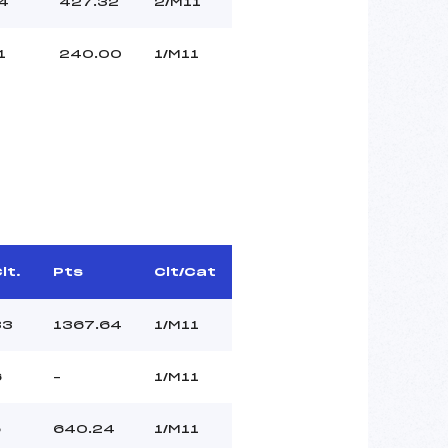
4
427.32
2/M11
1
240.00
1/M11
lt.
Pts
Clt/Cat
33
1367.64
1/M11
6
–
1/M11
5
640.24
1/M11