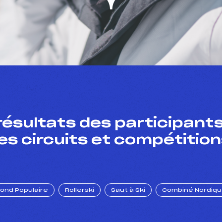
résultats des participants
es circuits et compétition
Fond Populaire
Rollerski
Saut à Ski
Combiné Nordiq