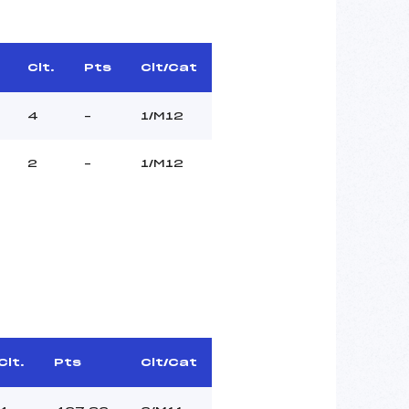
Clt.
Pts
Clt/Cat
4
–
1/M12
2
–
1/M12
Clt.
Pts
Clt/Cat