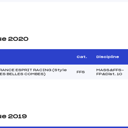
ue 2020
Cat.
Discipline
RANCE ESPRIT RACING (Style
MASS&FFS-
FFS
LES BELLES COMBES)
FP&Dist. 10
ue 2019