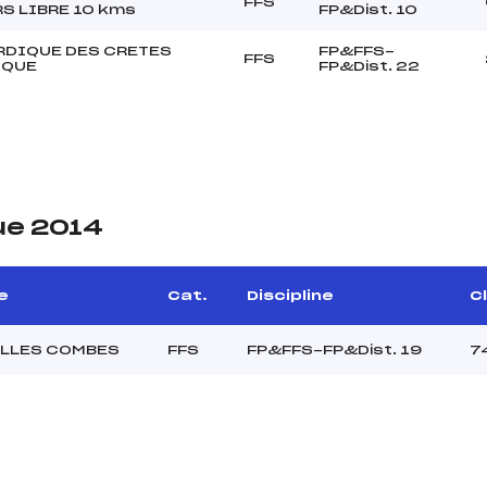
FFS
S LIBRE 10 kms
FP&Dist. 10
RDIQUE DES CRETES
FP&FFS-
FFS
IQUE
FP&Dist. 22
ue 2014
e
Cat.
Discipline
Cl
ELLES COMBES
FFS
FP&FFS-FP&Dist. 19
7