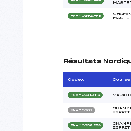
FNAM0294.FFS
MASTER
CHAMPI
FNAM0292.FFS
MASTER
Résultats Nordiq
Codex
Course
MARATH
FNAM0311.FFS
CHAMPI
FNAM0361
ESPRIT
CHAMPI
FNAM0352.FFS
ESPRIT