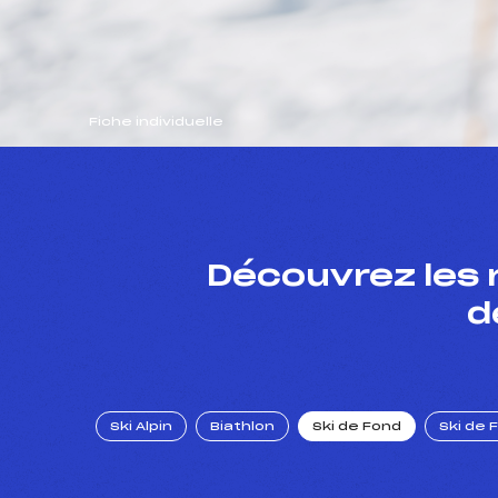
Fiche individuelle
Découvrez les 
d
Ski Alpin
Biathlon
Ski de Fond
Ski de 