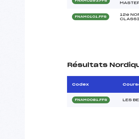
FNAM0293.FFS
MASTER
12e NO
FNAM0101.FFS
CLASS
Résultats Nordiq
Codex
Cours
LES B
FNAM0081.FFS