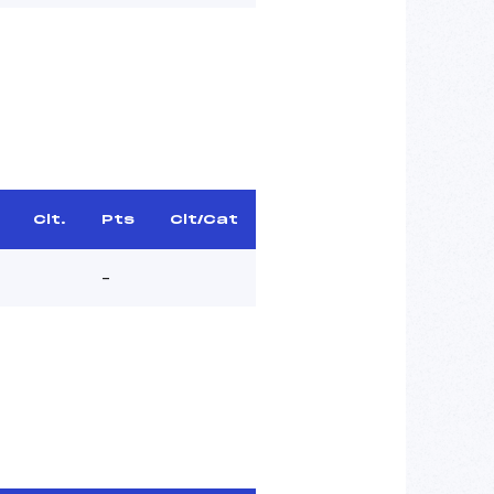
Clt.
Pts
Clt/Cat
–