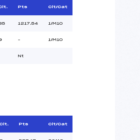
Clt.
Pts
Clt/Cat
35
1217.54
1/M10
9
–
1/M10
Nt
Clt.
Pts
Clt/Cat