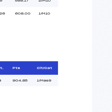
6
588.17
2/M10
26
608.00
1/M10
t.
Pts
Clt/Cat
4
904.85
1/Mas9