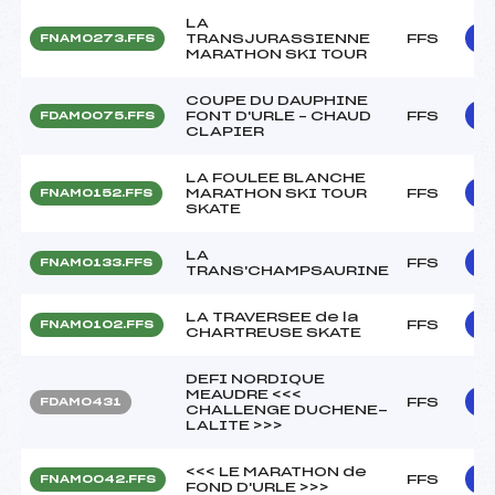
LA
TRANSJURASSIENNE
FFS
FNAM0273.FFS
MARATHON SKI TOUR
COUPE DU DAUPHINE
FONT D'URLE – CHAUD
FFS
FDAM0075.FFS
CLAPIER
LA FOULEE BLANCHE
MARATHON SKI TOUR
FFS
FNAM0152.FFS
SKATE
LA
FFS
FNAM0133.FFS
TRANS'CHAMPSAURINE
LA TRAVERSEE de la
FFS
FNAM0102.FFS
CHARTREUSE SKATE
DEFI NORDIQUE
MEAUDRE <<<
FFS
FDAM0431
CHALLENGE DUCHENE-
LALITE >>>
<<< LE MARATHON de
FFS
FNAM0042.FFS
FOND D'URLE >>>