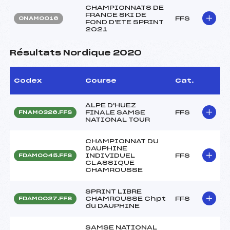
CHAMPIONNATS DE
FRANCE SKI DE
FFS
ONAM0016
FOND D'ETE SPRINT
2021
Résultats Nordique 2020
Codex
Course
Cat.
ALPE D'HUEZ
FINALE SAMSE
FFS
FNAM0326.FFS
NATIONAL TOUR
CHAMPIONNAT DU
DAUPHINE
INDIVIDUEL
FFS
FDAM0045.FFS
CLASSIQUE
CHAMROUSSE
SPRINT LIBRE
CHAMROUSSE Chpt
FFS
FDAM0027.FFS
du DAUPHINE
SAMSE NATIONAL