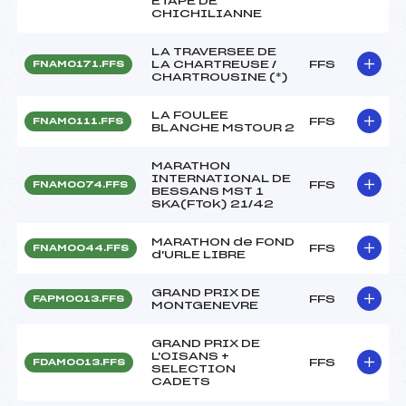
ETAPE DE
CHICHILIANNE
LA TRAVERSEE DE
LA CHARTREUSE /
FFS
FNAM0171.FFS
CHARTROUSINE (*)
LA FOULEE
FFS
FNAM0111.FFS
BLANCHE MSTOUR 2
MARATHON
INTERNATIONAL DE
FFS
FNAM0074.FFS
BESSANS MST 1
SKA(FTok) 21/42
MARATHON de FOND
FFS
FNAM0044.FFS
d'URLE LIBRE
GRAND PRIX DE
FFS
FAPM0013.FFS
MONTGENEVRE
GRAND PRIX DE
L'OISANS +
FFS
FDAM0013.FFS
SELECTION
CADETS