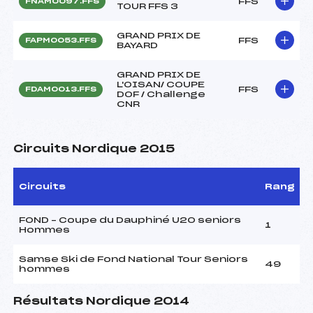
FFS
FNAM0097.FFS
TOUR FFS 3
GRAND PRIX DE
FFS
FAPM0053.FFS
BAYARD
GRAND PRIX DE
L'OISAN/ COUPE
FFS
FDAM0013.FFS
DOF / Challenge
CNR
Circuits Nordique 2015
Circuits
Rang
FOND – Coupe du Dauphiné U20 seniors
1
Hommes
Samse Ski de Fond National Tour Seniors
49
hommes
Résultats Nordique 2014