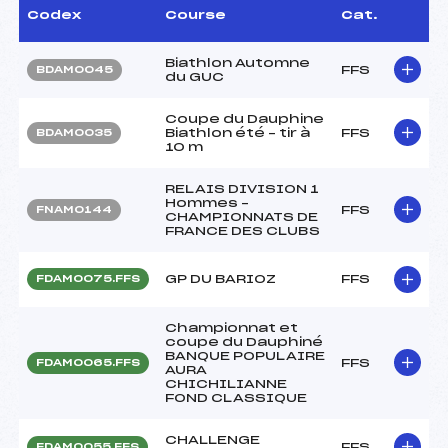
Codex
Course
Cat.
Biathlon Automne
FFS
BDAM0045
du GUC
Coupe du Dauphine
Biathlon été – tir à
FFS
BDAM0035
10 m
RELAIS DIVISION 1
Hommes –
FFS
FNAM0144
CHAMPIONNATS DE
FRANCE DES CLUBS
GP DU BARIOZ
FFS
FDAM0075.FFS
Championnat et
coupe du Dauphiné
BANQUE POPULAIRE
FFS
FDAM0065.FFS
AURA
CHICHILIANNE
FOND CLASSIQUE
CHALLENGE
FFS
FDAM0055.FFS