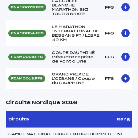
LA FOULEE
BLANCHE
FFS
FNAM0073.FFS
MARATHON SKI
TOUR 3 SKATE
LE MARATHON
INTERNATIONAL DE
FFS
FNAM0054.FFS
BESSANS FT / LIBRE
42 KM
COUPE DAUPHINÉ
Méaudre reprise
FFS
FDAM0035.FFS
de Font d'Urle
GRAND PRIX DE
L'OISANS / Coupe
FFS
FDAM0013.FFS
du DAUPHINE
Circuits Nordique 2016
Circuits
Rang
SAMSE NATIONAL TOUR SENIORS HOMMES
51