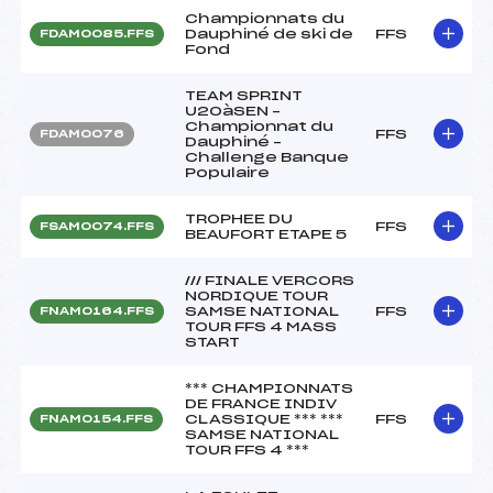
Championnats du
Dauphiné de ski de
FFS
FDAM0085.FFS
Fond
TEAM SPRINT
U20àSEN –
Championnat du
FFS
FDAM0076
Dauphiné –
Challenge Banque
Populaire
TROPHEE DU
FFS
FSAM0074.FFS
BEAUFORT ETAPE 5
/// FINALE VERCORS
NORDIQUE TOUR
SAMSE NATIONAL
FFS
FNAM0164.FFS
TOUR FFS 4 MASS
START
*** CHAMPIONNATS
DE FRANCE INDIV
CLASSIQUE *** ***
FFS
FNAM0154.FFS
SAMSE NATIONAL
TOUR FFS 4 ***