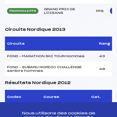
GRAND PRIX DE
FFS
FDAM0012.FFS
L'OISANS
Circuits Nordique 2013
Circuits
Rang
FOND – MARATHON SKI TOUR Hommes
43
FOND – SUBARU NORDIC CHALLENGE
48
seniors hommes
Résultats Nordique 2012
Codex
Course
Cat.
CHAMPIONNATS DE
FRANCE SKIATHLON
FFS
Nous utilisons des cookies de
FNAM0429.FFS
FIS FFS