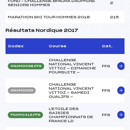
FOND – CHALLENGE BPAURA DAUPHINE
2
SENIORS HOMMES
MARATHON SKI TOUR HOMMES 2018
215
Résultats Nordique 2017
Codex
Course
Cat.
CHALLENGE
NATIONAL VINCENT
FFS
ONAM0038.FFS
VITTOZ — DIMANCHE
POURSUITE —
CHALLENGE
NATIONAL VINCENT
FFS
ONAM0033
VITTOZ — SAMEDI
QUALIFS —
L'ETOILE DES
SAISIES
FFS
FNAM0412.FFS
CHAMPIONNATS DE
FRANCE LD