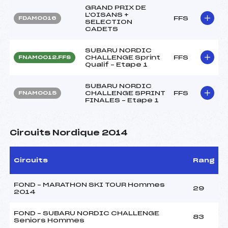
GRAND PRIX DE
L'OISANS +
FFS
FDAM0016
SELECTION
CADETS
SUBARU NORDIC
CHALLENGE Sprint
FFS
FNAM0012.FFS
Qualif – Etape 1
SUBARU NORDIC
CHALLENGE SPRINT
FFS
FNAM0015
FINALES – Etape 1
Circuits Nordique 2014
Circuits
Rang
FOND – MARATHON SKI TOUR Hommes
29
2014
FOND – SUBARU NORDIC CHALLENGE
83
Seniors Hommes