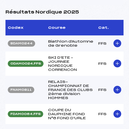
Résultats Nordique 2025
Codex
Course
Cat.
Biathlon d'Automne
FFS
BDAM0244
de Grenoble
SKI D'ETE –
JOURNEE
FFS
ODAM0024.FFS
NORDIQUE
CORRENCON
RELAIS-
CHAMPIONNAT DE
FRANCE DES CLUBS
FFS
FNAM0811
2ème division
HOMMES
COUPE DU
DAUPHINE FOND
FFS
FDAM0064.FFS
N°6 FOND D'URLE