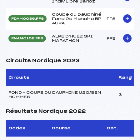
Indiv Libre Barioz
Coupe du Dauphiné
Fond 2e Manche BP
FFS
FDAM0036.FFS
AURA
ALPE D'HUEZ SKI
FFS
FNAM0152.FFS
MARATHON
Circuits Nordique 2023
Circuits
Rang
FOND – COUPE DU DAUPHINE U20/SEN
3
HOMMES
Résultats Nordique 2022
Codex
Course
Cat.