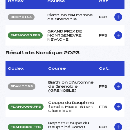
Codex
Course
Cat.
Biathlon d'Automne
FFS
BDAM0114
de Grenoble
GRAND PRIX DE
MONTGENEVRE
FFS
FAPM0035.FFS
NEVACHE
Résultats Nordique 2023
Codex
Course
Cat.
Biathlon d'Automne
de Grenoble
FFS
BDAM0093
(GRENOBLE)
Coupe du Dauphiné
fond 4 Mass-Start
FFS
FDAM0066.FFS
Classique
Report Coupe du
Dauphiné Fond1
FFS
FDAM0028.FFS