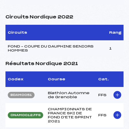
Circuits Nordique 2022
Circuits
Rang
FOND – COUPE DU DAUPHINE SENIORS
1
HOMMES
Résultats Nordique 2021
Codex
Course
Cat.
Biathlon Automne
FFS
BDAM0051
de Grenoble
CHAMPIONNATS DE
FRANCE SKI DE
FFS
ONAM0012.FFS
FOND D'ETE SPRINT
2021