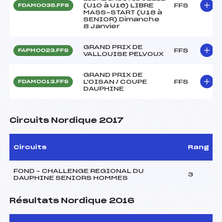
(U10 à U16) LIBRE
FFS
FDAM0035.FFS
MASS-START (U18 à
SENIOR) Dimanche
8 Janvier
GRAND PRIX DE
FFS
FAPM0023.FFS
VALLOUISE PELVOUX
GRAND PRIX DE
L'OISAN / COUPE
FFS
FDAM0013.FFS
DAUPHINE
Circuits Nordique 2017
Circuits
Rang
FOND – CHALLENGE REGIONAL DU
3
DAUPHINE SENIORS HOMMES
Résultats Nordique 2016