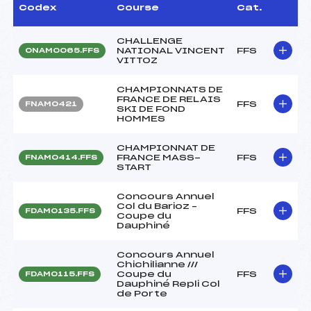
Codex
Course
Cat.
CHALLENGE
NATIONAL VINCENT
FFS
ONAM0065.FFS
VITTOZ
CHAMPIONNATS DE
FRANCE DE RELAIS
FFS
FNAM0421
SKI DE FOND
HOMMES
CHAMPIONNAT DE
FRANCE MASS-
FFS
FNAM0414.FFS
START
Concours Annuel
Col du Barioz –
FFS
FDAM0135.FFS
Coupe du
Dauphiné
Concours Annuel
Chichilianne ///
Coupe du
FFS
FDAM0115.FFS
Dauphiné Repli Col
de Porte