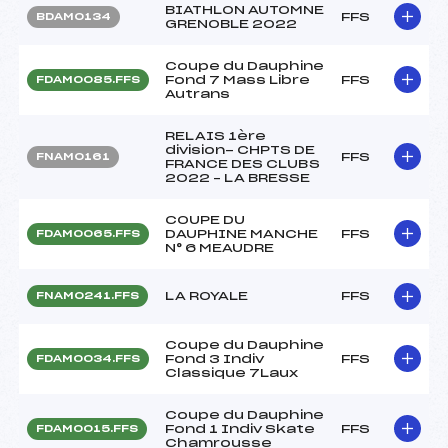
BIATHLON AUTOMNE
FFS
BDAM0134
GRENOBLE 2022
Coupe du Dauphine
Fond 7 Mass Libre
FFS
FDAM0085.FFS
Autrans
RELAIS 1ère
division- CHPTS DE
FFS
FNAM0161
FRANCE DES CLUBS
2022 – LA BRESSE
COUPE DU
DAUPHINE MANCHE
FFS
FDAM0065.FFS
N° 6 MEAUDRE
LA ROYALE
FFS
FNAM0241.FFS
Coupe du Dauphine
Fond 3 Indiv
FFS
FDAM0034.FFS
Classique 7Laux
Coupe du Dauphine
Fond 1 Indiv Skate
FFS
FDAM0015.FFS
Chamrousse