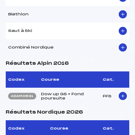
Biathlon
Saut à Ski
Combiné Nordique
Résultats Alpin 2016
Codex
Course
Cat.
Dow up GS + Fond
FFS
ADAM0631
poursuite
Résultats Nordique 2026
Codex
Course
Cat.