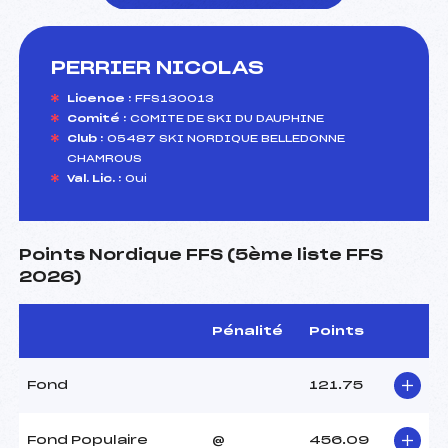
PERRIER NICOLAS
foi(s) le ski
Licence :
FFS130013
Comité :
COMITE DE SKI DU DAUPHINE
Club :
05487 SKI NORDIQUE BELLEDONNE
CHAMROUS
Val. Lic. :
Oui
Points Nordique FFS (5ème liste FFS
2026)
Pénalité
Points
Fond
121.75
Fond Populaire
@
456.09