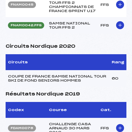
TOUR FFS 2
FFS
FNAM0045
CHAMPIONNATS DE
FRANCE SPRINT U17
SAMSE NATIONAL
FFS
FNAM0042.FFS
TOUR FFS 2
Circuits Nordique 2020
Circuits
Rang
COUPE DE FRANCE SAMSE NATIONAL TOUR
60
SKI DE FOND SENIORS HOMMES
Résultats Nordique 2019
Codex
Course
Cat.
CHALLENGE CASA
ARNAUD 30 MARS
FFS
FDAM0076