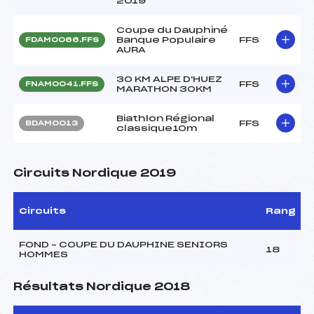
2019
Coupe du Dauphiné
Banque Populaire
FFS
FDAM0066.FFS
AURA
30 KM ALPE D'HUEZ
FFS
FNAM0041.FFS
MARATHON 30KM
Biathlon Régional
FFS
BDAM0013
classique10m
Circuits Nordique 2019
Circuits
Rang
FOND – COUPE DU DAUPHINE SENIORS
18
HOMMES
Résultats Nordique 2018