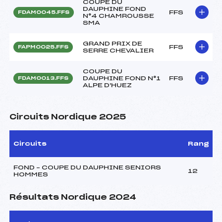
COUPE DU
DAUPHINE FOND
FFS
FDAM0045.FFS
N°4 CHAMROUSSE
SMA
GRAND PRIX DE
FFS
FAPM0025.FFS
SERRE CHEVALIER
COUPE DU
DAUPHINE FOND N°1
FFS
FDAM0013.FFS
ALPE D'HUEZ
Circuits Nordique 2025
Circuits
Rang
FOND – COUPE DU DAUPHINE SENIORS
12
HOMMES
Résultats Nordique 2024