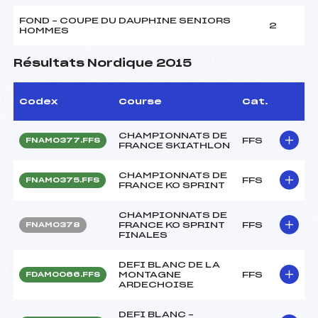
FOND – COUPE DU DAUPHINE SENIORS
2
HOMMES
Résultats Nordique 2015
Codex
Course
Cat.
CHAMPIONNATS DE
FFS
FNAM0377.FFS
FRANCE SKIATHLON
CHAMPIONNATS DE
FFS
FNAM0375.FFS
FRANCE KO SPRINT
CHAMPIONNATS DE
FRANCE KO SPRINT
FFS
FNAM0378
FINALES
DEFI BLANC DE LA
MONTAGNE
FFS
FDAM0066.FFS
ARDECHOISE
DEFI BLANC –