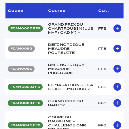
Codex
Course
Cat.
GRAND PRIX DU
CHARTROUSIN (JJS
FFS
FDAM0065.FFS
M+F / CAD M) —
DEFI NORDIQUE
MEAUDRE
FFS
FDAM0092
POURSUITE
DEFI NORDIQUE
MEAUDRE
FFS
FDAM0091
PROLOGUE
LE MARATHON DE LA
FFS
FNAM0332.FFS
CLAREE MSTOUR 7
GRAND PRIX DU
FFS
FDAM0054.FFS
BARIOZ
COUPE DU
DAUPHINE –
CHALLENGE CNR
FFS
FDAM0045.FFS