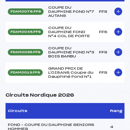
COUPE DU
DAUPHINE FOND N°7
FFS
FDAM0076.FFS
AUTANS
COUPE DU
DAUPHINE FOND
FFS
FDAM0045.FFS
N°4 COL DE PORTE
COUPE DU
DAUPHINE FOND N°3
FFS
FDAM0035.FFS
BOIS BARBU
GRAND PRIX DE
L'OISANS Coupe du
FFS
FDAM0013.FFS
Dauphiné Fond N°1
Circuits Nordique 2026
Circuits
Rang
FOND – COUPE DU DAUPHINE SENIORS
4
HOMMES