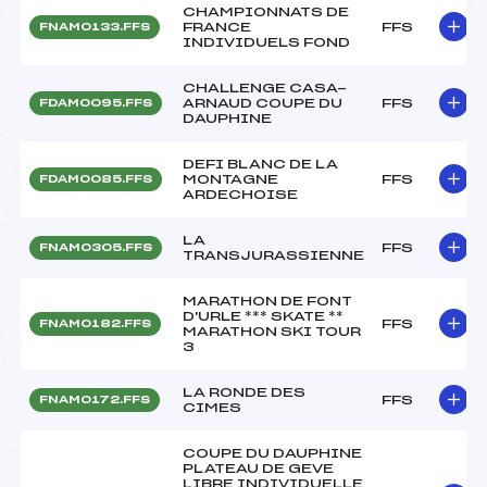
CHAMPIONNATS DE
FRANCE
FFS
FNAM0133.FFS
INDIVIDUELS FOND
CHALLENGE CASA-
ARNAUD COUPE DU
FFS
FDAM0095.FFS
DAUPHINE
DEFI BLANC DE LA
MONTAGNE
FFS
FDAM0085.FFS
ARDECHOISE
LA
FFS
FNAM0305.FFS
TRANSJURASSIENNE
MARATHON DE FONT
D'URLE *** SKATE **
FFS
FNAM0182.FFS
MARATHON SKI TOUR
3
LA RONDE DES
FFS
FNAM0172.FFS
CIMES
COUPE DU DAUPHINE
PLATEAU DE GEVE
LIBRE INDIVIDUELLE