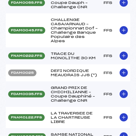
Coupe Dauph –
FFS
FDAM0055.FFS
Challenge CNR
CHALLENGE
CASA/ARNAUD –
Championnat Dof –
FFS
FDAM0045.FFS
Challenge Banque
Populaire des
Alpes
TRACE DU
FFS
FNAM0222.FFS
MONOLITHE 30 KM
DEFI NORDIQUE
FFS
FDAM0025
MEAUDRAIS JJS (*)
GRAND PRIX DE
CHICHILIANNE –
FFS
FDAM0035.FFS
Coupe Dauphiné –
Challenge CNR
LA TRAVERSEE DE
LA CHARTREUSE
FFS
FNAM0122.FFS
LIBRE
SAMSE NATIONAL