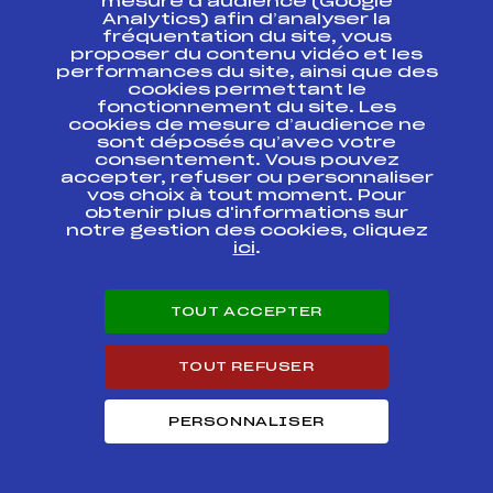
mesure d’audience (Google
Analytics) afin d’analyser la
fréquentation du site, vous
CHAMPIONNATS DE
FFS
FNAM0424
proposer du contenu vidéo et les
FRANCE SPRINT (2)
performances du site, ainsi que des
cookies permettant le
CHAMPIONNATS DE
fonctionnement du site. Les
FFS
FNAM0425.FFS
FRANCE SPRINT (2)
cookies de mesure d’audience ne
sont déposés qu’avec votre
consentement. Vous pouvez
CHAMPIONNATS DE
accepter, refuser ou personnaliser
FRANCE FOND INDIV
FFS
FNAM0431.FFS
vos choix à tout moment. Pour
(2)
obtenir plus d'informations sur
notre gestion des cookies, cliquez
RELAIS HOMMES
ici
.
CHAMPIONNATS DE
FFS
FNAM0406
FRANCE DES CLUBS
1ère DIVISION
TOUT ACCEPTER
2012 – 26e
MARATHON DES
FFS
FNAM0383.FFS
TOUT REFUSER
GLIERES
LA
PERSONNALISER
TRANSFRONTALIERE
FFS
FNAM0352.FFS
2012
LE MARATHON DE LA