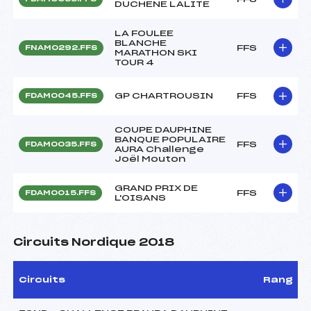
DUCHENE LALITE
LA FOULEE
BLANCHE
FFS
FNAM0292.FFS
MARATHON SKI
TOUR 4
GP CHARTROUSIN
FFS
FDAM0045.FFS
COUPE DAUPHINE
BANQUE POPULAIRE
FFS
FDAM0035.FFS
AURA Challenge
Joël Mouton
GRAND PRIX DE
FFS
FDAM0015.FFS
L'OISANS
Circuits Nordique 2018
Circuits
Rang