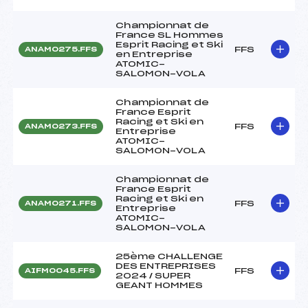
Championnat de
France SL Hommes
Esprit Racing et Ski
FFS
ANAM0275.FFS
en Entreprise
ATOMIC-
SALOMON-VOLA
Championnat de
France Esprit
Racing et Ski en
FFS
ANAM0273.FFS
Entreprise
ATOMIC-
SALOMON-VOLA
Championnat de
France Esprit
Racing et Ski en
FFS
ANAM0271.FFS
Entreprise
ATOMIC-
SALOMON-VOLA
25ème CHALLENGE
DES ENTREPRISES
FFS
AIFM0045.FFS
2024 / SUPER
GEANT HOMMES