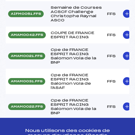
Semaine de Courses
ACSCF Challenge
FFS
AIFM0051.FFS
Christophe Raynal
ASCO
COUPE DE FRANCE
FFS
AMAM0042.FFS
ESPRIT RACING
Cpe de FRANCE
ESPRIT RACING
FFS
AMAM0021.FFS
Salomon Vola de la
BNP
Cpe de FRANCE
ESPRIT RACING
FFS
AMAM0031.FFS
Salomon Vola de
l'ASAF
Cpe de FRANCE
ESPRIT RACING
FFS
AMAM0022.FFS
Salomon Vola de la
BNP
Résultats Alpin 2020
Nous utilisons des cookies de