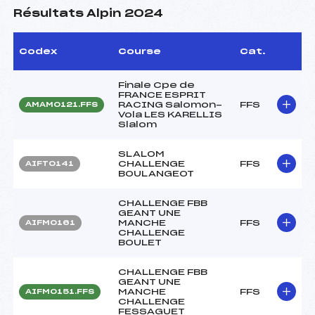
Résultats Alpin 2024
Codex
Course
Cat.
Finale Cpe de
FRANCE ESPRIT
RACING Salomon-
FFS
AMAM0121.FFS
Vola LES KARELLIS
Slalom
SLALOM
CHALLENGE
FFS
AIFT0141
BOULANGEOT
CHALLENGE FBB
GEANT UNE
MANCHE
FFS
AIFM0161
CHALLENGE
BOULET
CHALLENGE FBB
GEANT UNE
MANCHE
FFS
AIFM0151.FFS
CHALLENGE
FESSAGUET