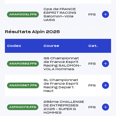
Cpe de FRANCE
ESPRIT RACING
FFS
AMAM0031.FFS
Salomon-Vola
UASG
Résultats Alpin 2025
Codex
Course
Cat.
GS Championnat
de France Esprit
FFS
ANAM0582.FFS
Racing SALOMON-
VOLA Hommes
SL Championnat
de France Esprit
FFS
ANAM0587.FFS
Racing Depart
Haut
26ème CHALLENGE
DE ENTREPRISES
FFS
AIFM0079.FFS
2025 – SUPER G
HOMMES