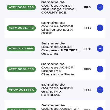
Semaine de
Courses ACSCF
FFS
AIFM0081.FFS
Challenge Michel
COULMY SCE
Semaine de
Courses ACSCF
FFS
AIFM0071.FFS
Challenge SARA
CSCP
Semaine de
Courses ACSCF
FFS
AIFM0101.FFS
Coupes JP TREFEIL
USCORG
Semaine de
Courses ACSCF
FFS
AIFM0061.FFS
Grand Prix
Cheminots Paris
Semaine de
Courses ACSCF
FFS
APOM0051.FFS
Grand Prix
LAGUNZA
Semaine de
Courses ACSCF GP