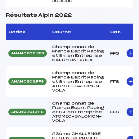
USCORG
Résultats Alpin 2022
Codex
Course
Cat.
Championnat de
France Esprit Racing
FFS
ANAM0207.FFS
et Ski en Entreprise
SALOMON-VOLA
Championnat de
France Esprit Racing
et Ski en Entreprise
FFS
ANAM0203.FFS
ATOMIC-SALOMON-
VOLA
Championnat de
France Esprit Racing
et Ski en Entreprise
FFS
ANAM0201.FFS
ATOMIC-SALOMON-
VOLA
23ème CHALLENGE
DES ENTREPRISES