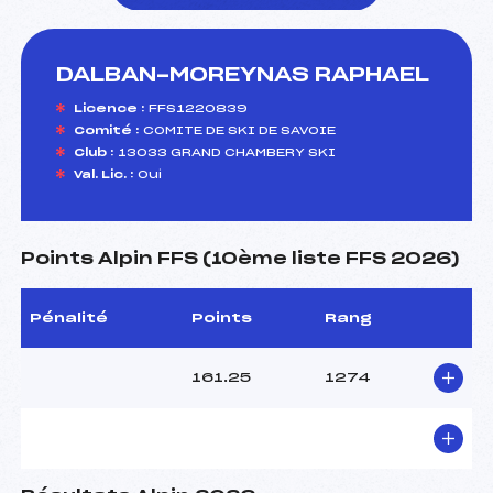
DALBAN-MOREYNAS RAPHAEL
foi(s) le ski
Licence :
FFS1220839
Comité :
COMITE DE SKI DE SAVOIE
Club :
13033 GRAND CHAMBERY SKI
Val. Lic. :
Oui
Points Alpin FFS (10ème liste FFS 2026)
Pénalité
Points
Rang
161.25
1274