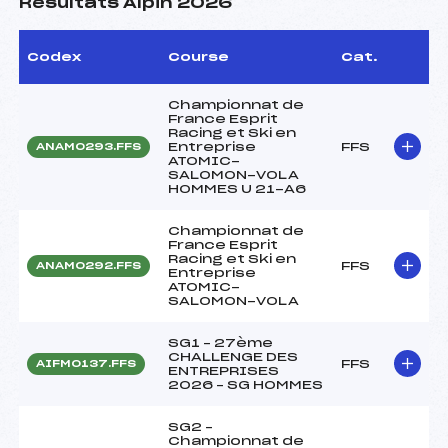
Résultats Alpin 2026
Codex
Course
Cat.
Championnat de
France Esprit
Racing et Ski en
Entreprise
FFS
ANAM0293.FFS
ATOMIC-
SALOMON-VOLA
HOMMES U 21-A6
Championnat de
France Esprit
Racing et Ski en
FFS
ANAM0292.FFS
Entreprise
ATOMIC-
SALOMON-VOLA
SG1 – 27ème
CHALLENGE DES
FFS
AIFM0137.FFS
ENTREPRISES
2026 – SG HOMMES
SG2 –
Championnat de