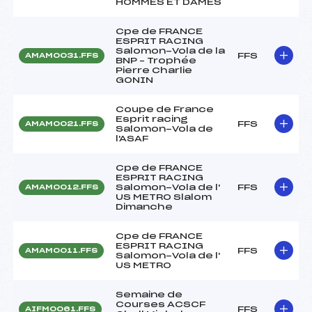
HOMMES ET DAMES
Cpe de FRANCE
ESPRIT RACING
Salomon-Vola de la
FFS
AMAM0031.FFS
BNP – Trophée
Pierre Charlie
GONIN
Coupe de France
Esprit racing
FFS
AMAM0021.FFS
Salomon-Vola de
l'ASAF
Cpe de FRANCE
ESPRIT RACING
Salomon-Vola de l'
FFS
AMAM0012.FFS
US METRO Slalom
Dimanche
Cpe de FRANCE
ESPRIT RACING
FFS
AMAM0011.FFS
Salomon-Vola de l'
US METRO
Semaine de
Courses ACSCF
FFS
AIFM0061.FFS