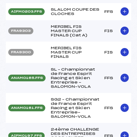
SLALOM COUPE DES
FFS
AIFM0203.FFS
CLOCHES
MERIBEL FIS
MASTER CUP
FIS
FRA9303
FINALS (Cat A)
MERIBEL FIS
MASTER CUP
FIS
FRA9300
FINALS
SL – Championnat
de France Esprit
Racing et Ski en
FFS
ANAM0165.FFS
Entreprise -
SALOMON-VOLA
SG2 – Championnat
de France Esprit
Racing et Ski en
FFS
ANAM0161.FFS
Entreprise-
SALOMON-VOLA
24ème CHALLENGE
DES ENTREPRISES
FFS
AIFM0197.FFS