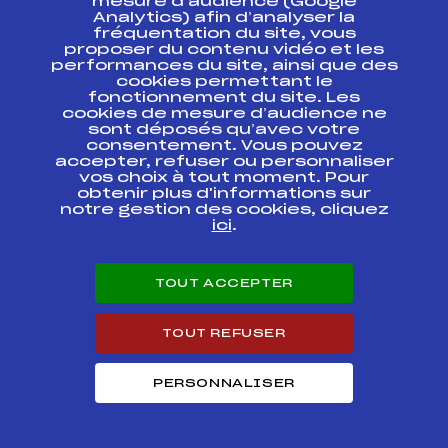
mesure d’audience (Google
Analytics) afin d’analyser la
Codex
Course
Cat.
fréquentation du site, vous
proposer du contenu vidéo et les
performances du site, ainsi que des
Semaine de
cookies permettant le
Courses ACSCF Y
FFS
ASAT1172.FFS
fonctionnement du site. Les
de Montmelian
cookies de mesure d’audience ne
sont déposés qu’avec votre
Semaine de
consentement. Vous pouvez
Courses ACSCF
accepter, refuser ou personnaliser
FFS
AIFM0091.FFS
Coupes Jean
vos choix à tout moment. Pour
Pierre TREFEIL
obtenir plus d'informations sur
notre gestion des cookies, cliquez
ici
.
Semaine de
Courses ACSCF
FFS
AIFT0071
Grand Prix
Cheminots de Paris
TOUT ACCEPTER
Semaine de
Courses ACSCF
FFS
APOM0031.FFS
TOUT REFUSER
Grand Prix Lagunza
Semaine de
PERSONNALISER
Courses ACSCF
FFS
AIFM0071.FFS
Grand Prix
Cheminots de Paris