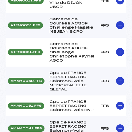
FFS
ABOM0011.FFS
Ville de DIJON
USCD
Semaine de
Courses ACSCF
FFS
AIFM0091.FFS
Challenge Magalie
MEJEAN SCPO
Semaine de
Courses ACSCF
Challenge
FFS
AIFM0051.FFS
Christophe Raynal
ASCO
Cpe de FRANCE
ESPRIT RACING
Salomon-Vola
FFS
AMAM0052.FFS
MEMORIAL ELIE
GLEYAL
Cpe de FRANCE
ESPRIT RACING
FFS
AMAM0051.FFS
Salomon-Vola BNP
Cpe de FRANCE
ESPRIT RACING
FFS
AMAM0041.FFS
Salomon-Vola