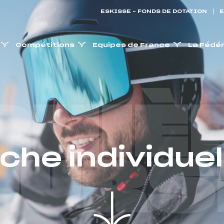
ESKISSE – FONDS DE DOTATION
E
Compétitions
Equipes de France
La Fédé
RNIÈ
iche individuel
OURS