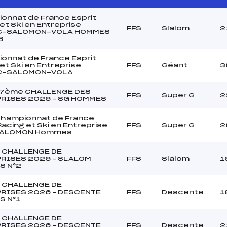
onnat de France Esprit
et Ski en Entreprise
FFS
Slalom
2
C-SALOMON-VOLA HOMMES
6
onnat de France Esprit
et Ski en Entreprise
FFS
Géant
3
C-SALOMON-VOLA
27ème CHALLENGE DES
FFS
Super G
2
RISES 2026 – SG HOMMES
Championnat de France
Racing et Ski en Entreprise
FFS
Super G
2
SALOMON Hommes
 CHALLENGE DE
RISES 2026 – SLALOM
FFS
Slalom
1
S N°2
 CHALLENGE DE
RISES 2026 – DESCENTE
FFS
Descente
1
S N°1
 CHALLENGE DE
RISES 2026 – DESCENTE
FFS
Descente
2