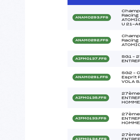
Champi
Racing 
ANAM0293.FFS
ATOMI
U 21-A
Champi
Racing 
ANAM0292.FFS
ATOMI
SG1 – 
AIFM0137.FFS
ENTREP
SG2 – 
Esprit 
ANAM0291.FFS
VOLA 
27ème
ENTREP
AIFM0135.FFS
HOMME
27ème
ENTREP
AIFM0133.FFS
HOMME
27ème
ENTREP
AIFM0134.FFS