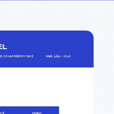
EL
D CHAMBERY SKI
Val. Lic. :
Oui
rf.
Disc.