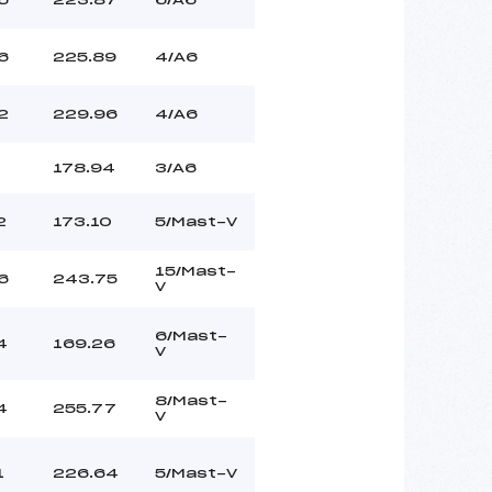
6
225.89
4/A6
2
229.96
4/A6
178.94
3/A6
2
173.10
5/Mast-V
15/Mast-
6
243.75
V
6/Mast-
4
169.26
V
8/Mast-
4
255.77
V
1
226.64
5/Mast-V