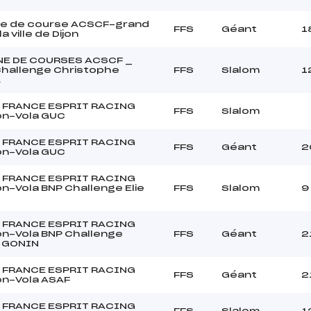
e de course ACSCF-grand
FFS
Géant
1
la ville de Dijon
E DE COURSES ACSCF _
hallenge Christophe
FFS
Slalom
1
L
 FRANCE ESPRIT RACING
FFS
Slalom
n-Vola GUC
 FRANCE ESPRIT RACING
FFS
Géant
2
n-Vola GUC
 FRANCE ESPRIT RACING
n-Vola BNP Challenge Elie
FFS
Slalom
9
 FRANCE ESPRIT RACING
n-Vola BNP Challenge
FFS
Géant
2
e GONIN
 FRANCE ESPRIT RACING
FFS
Géant
2
n-Vola ASAF
 FRANCE ESPRIT RACING
FFS
Slalom
1