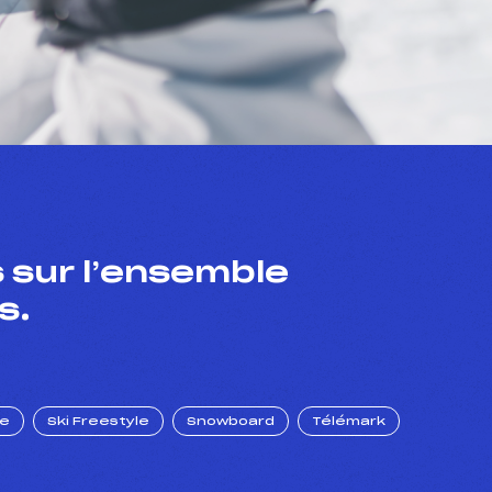
 sur l’ensemble
s.
ue
Ski Freestyle
Snowboard
Télémark