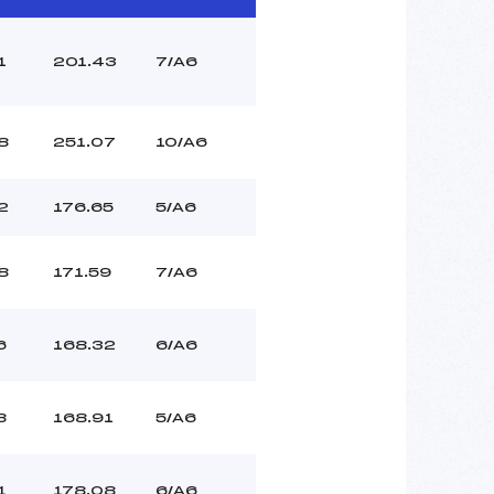
1
201.43
7/A6
8
251.07
10/A6
2
176.65
5/A6
8
171.59
7/A6
6
168.32
6/A6
8
168.91
5/A6
1
178.08
6/A6