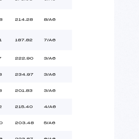
8
214.28
8/A6
1
187.82
7/A6
7
222.90
3/A6
8
234.97
3/A6
8
201.83
3/A6
2
215.40
4/A6
0
203.48
5/A6
6
223.87
6/A6