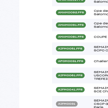
Salomo
Cpe de
AMAM0092.FFS
Salom
Cpe de
AMAM0091.FFS
Salom
COUPE 
AMAM0081.FFS
SEMAIN
AIFM0051.FFS
SCPO C
Challe
APOM0031.FFS
SEMAIN
USCORG
AIFM0061.FFS
TREFEI
SEMAIN
AIFM0041.FFS
SCE Ch
SEMAIN
CSCP G
AIFM0031
Paris