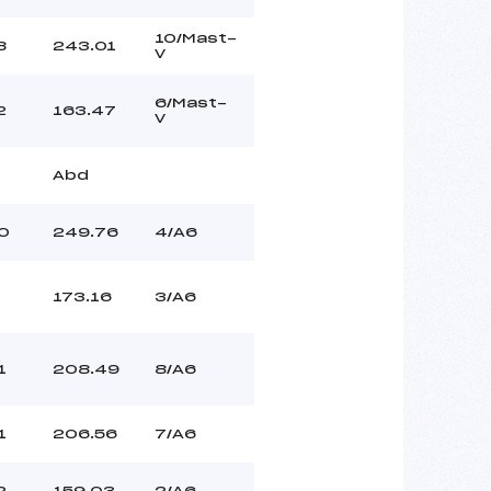
10/Mast-
8
243.01
V
6/Mast-
2
163.47
V
Abd
0
249.76
4/A6
173.16
3/A6
1
208.49
8/A6
1
206.56
7/A6
2
159.03
2/A6