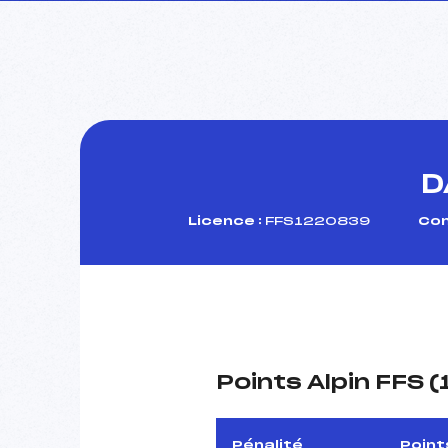
D
Licence :
FFS1220839
Com
Points Alpin FFS 
Pénalité
Point