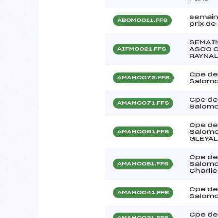
semain
ABOM0011.FFS
prix de 
SEMAIN
ASCO C
AIFM0021.FFS
RAYNA
Cpe de
AMAM0072.FFS
Salomo
Cpe de
AMAM0071.FFS
Salomo
Cpe de
Salomo
AMAM0061.FFS
GLEYAL
Cpe de
Salomo
AMAM0051.FFS
Charli
Cpe de
AMAM0041.FFS
Salomo
Cpe de
AMAM0031.FFS