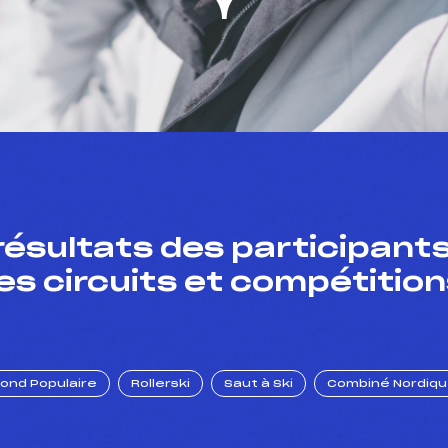
résultats des participants
es circuits et compétition
Fond Populaire
Rollerski
Saut à Ski
Combiné Nordiq