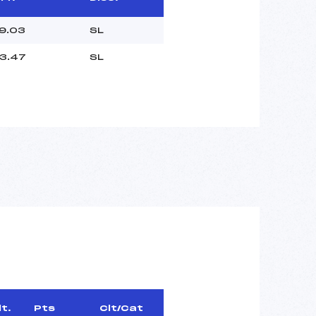
9.03
SL
3.47
SL
lt.
Pts
Clt/Cat