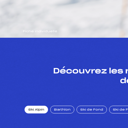
Fiche individuelle
Découvrez les 
d
Ski Alpin
Biathlon
Ski de Fond
Ski de 