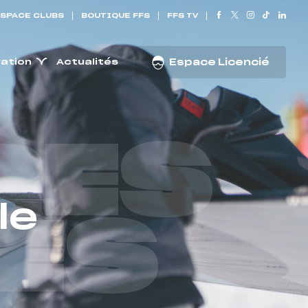
SPACE CLUBS
BOUTIQUE FFS
FFS TV
ration
Actualités
Espace Licencié
RES
le
ES