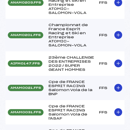
Racing et Ski en
FFS
ANAM0203.FFS
Entreprise
ATOMIC-
SALOMON-VOLA
Championnat de
France Esprit
Racing et Ski en
FFS
ANAM0201.FFS
Entreprise
ATOMIC-
SALOMON-VOLA
23ème CHALLENGE
DES ENTREPRISES
FFS
AIFM0147.FFS
2022 / SUPER
GEANT HOMMES
Cpe de FRANCE
ESPRIT RACING
FFS
AMAM0021.FFS
Salomon Vola de la
BNP
Cpe de FRANCE
ESPRIT RACING
FFS
AMAM0031.FFS
Salomon Vola de
l'ASAF