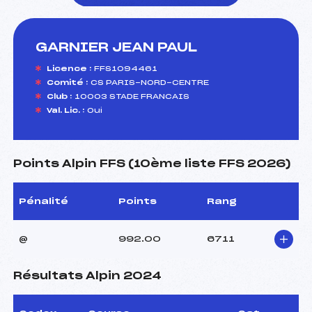
GARNIER JEAN PAUL
foi(s) le ski
Licence :
FFS1094461
Comité :
CS PARIS-NORD-CENTRE
Club :
10003 STADE FRANCAIS
Val. Lic. :
Oui
Points Alpin FFS (10ème liste FFS 2026)
Pénalité
Points
Rang
@
992.00
6711
Résultats Alpin 2024