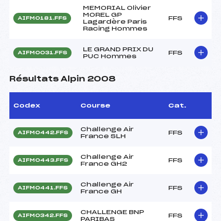
MEMORIAL Olivier
MOREL GP
FFS
AIFM0181.FFS
Lagardère Paris
Racing Hommes
LE GRAND PRIX DU
FFS
AIFM0031.FFS
PUC Hommes
Résultats Alpin 2008
Codex
Course
Cat.
Challenge Air
FFS
AIFM0442.FFS
France SLH
Challenge Air
FFS
AIFM0443.FFS
France GH2
Challenge Air
FFS
AIFM0441.FFS
France GH
CHALLENGE BNP
FFS
AIFM0342.FFS
PARIBAS