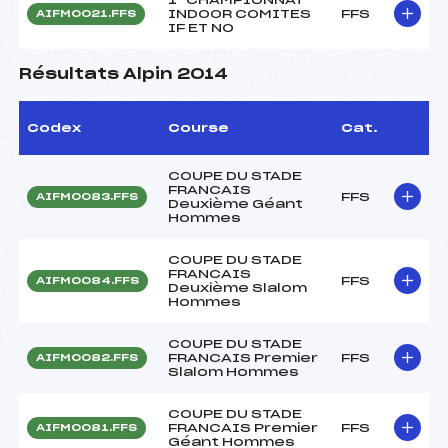
INDOOR COMITES
FFS
AIFM0021.FFS
IF ET NO
Résultats Alpin 2014
Codex
Course
Cat.
COUPE DU STADE
FRANCAIS
FFS
AIFM0083.FFS
Deuxième Géant
Hommes
COUPE DU STADE
FRANCAIS
FFS
AIFM0084.FFS
Deuxième Slalom
Hommes
COUPE DU STADE
FRANCAIS Premier
FFS
AIFM0082.FFS
Slalom Hommes
COUPE DU STADE
FRANCAIS Premier
FFS
AIFM0081.FFS
Géant Hommes