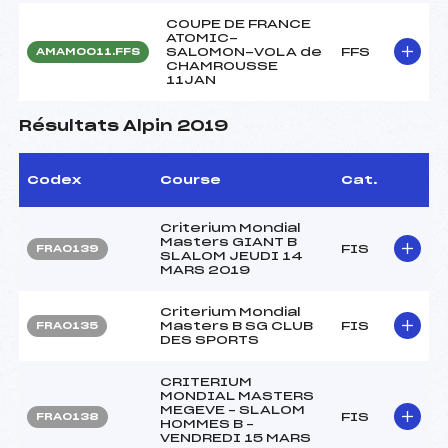
COUPE DE FRANCE
ATOMIC-
SALOMON-VOLA de
FFS
AMAM0011.FFS
CHAMROUSSE
11JAN
Résultats Alpin 2019
Codex
Course
Cat.
Criterium Mondial
Masters GIANT B
FIS
FRA0139
SLALOM JEUDI 14
MARS 2019
Criterium Mondial
Masters B SG CLUB
FIS
FRA0135
DES SPORTS
CRITERIUM
MONDIAL MASTERS
MEGEVE – SLALOM
FIS
FRA0138
HOMMES B –
VENDREDI 15 MARS