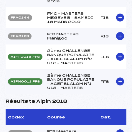
2019
FMC – MASTERS
MEGEVE B – SAMEDI
FIS
FRA0144
16 MARS 2019
FIS MASTERS
FIS
FRA0123
Manigod
2ème CHALLENGE
BANQUE POPULAIRE
FFS
AIFT0016.FFS
– ACEF SLALOM N°2
U18 – MASTERS
2ème CHALLENGE
BANQUE POPULAIRE
FFS
AIFM0011.FFS
– ACEF SLALOM N°1
U18 – MASTERS
Résultats Alpin 2018
Codex
Course
Cat.
FIS Masters