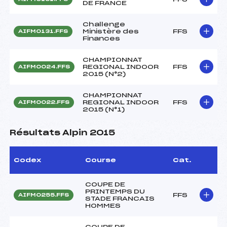
DE FRANCE
Challenge
Ministère des
FFS
AIFM0131.FFS
Finances
CHAMPIONNAT
REGIONAL INDOOR
FFS
AIFM0024.FFS
2015 (N°2)
CHAMPIONNAT
REGIONAL INDOOR
FFS
AIFM0022.FFS
2015 (N°1)
Résultats Alpin 2015
Codex
Course
Cat.
COUPE DE
PRINTEMPS DU
FFS
AIFM0255.FFS
STADE FRANCAIS
HOMMES
COUPE DE