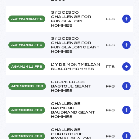
3 rd CISCO
CHALLENGE FOR
FFS
AIFM0452.FFS
FUN SLALOM
HOMMES
3 rd CISCO
CHALLENGE FOR
FFS
AIFM0451.FFS
FUN SLALOM GEANT
HOMMES
L' Y DE MONTMELIAN
FFS
ASAM1411.FFS
SLALOM HOMMES
COUPE LOUIS
BASTOUL GEANT
FFS
APEM0931.FFS
HOMMES
CHALLENGE
RAYMOND
FFS
AIFM0391.FFS
BAUDRAND GEANT
HOMMES
CHALLENGE
CHRISTOPHE
FFS
AIFM0571.FFS
RAYNAL SLALOM