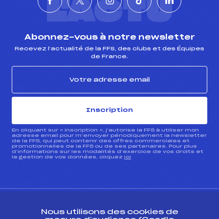
L'ACTU
Abonnez-vous à notre newsletter
Recevez l’actualité de la FFS, des clubs et des Équipes
de France.
Inscription
En cliquant sur « inscription », j’autorise la FFS à utiliser mon
adresse email pour m’envoyer périodiquement la newsletter
de la FFS, qui peut contenir des offres commerciales et
promotionnelles de la FFS ou de ses partenaires. Pour plus
d’informations sur les modalités d’exercice de vos droits et
la gestion de vos données, cliquez
ici
Nous utilisons des cookies de