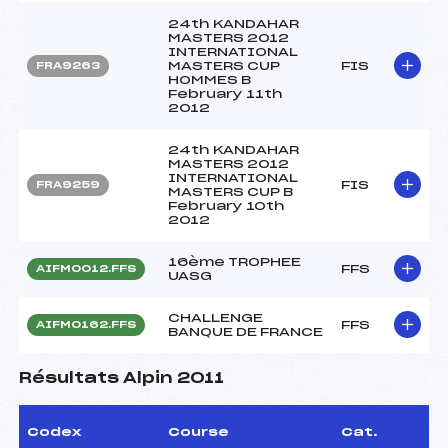
24th KANDAHAR
MASTERS 2012
INTERNATIONAL
MASTERS CUP
FIS
FRA9263
HOMMES B
February 11th
2012
24th KANDAHAR
MASTERS 2012
INTERNATIONAL
FIS
FRA9259
MASTERS CUP B
February 10th
2012
16ème TROPHEE
FFS
AIFM0012.FFS
UASG
CHALLENGE
FFS
AIFM0162.FFS
BANQUE DE FRANCE
Résultats Alpin 2011
Codex
Course
Cat.