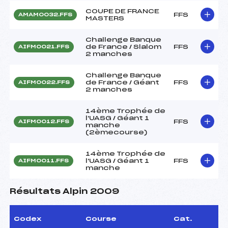
COUPE DE FRANCE
FFS
AMAM0032.FFS
MASTERS
Challenge Banque
de France / Slalom
FFS
AIFM0021.FFS
2 manches
Challenge Banque
de France / Géant
FFS
AIFM0022.FFS
2 manches
14ème Trophée de
l'UASG / Géant 1
FFS
AIFM0012.FFS
manche
(2èmecourse)
14ème Trophée de
l'UASG / Géant 1
FFS
AIFM0011.FFS
manche
Résultats Alpin 2009
Codex
Course
Cat.