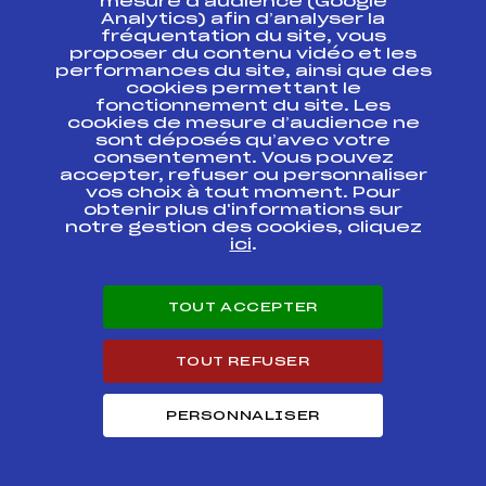
mesure d’audience (Google
Analytics) afin d’analyser la
CONTACT
fréquentation du site, vous
proposer du contenu vidéo et les
ESPACE PRESSE
performances du site, ainsi que des
cookies permettant le
fonctionnement du site. Les
Ressources
cookies de mesure d’audience ne
sont déposés qu’avec votre
Pass’Neige
consentement. Vous pouvez
Projet sportif fédéral
accepter, refuser ou personnaliser
Projet de performance fédéral
vos choix à tout moment. Pour
obtenir plus d'informations sur
Antidopage
notre gestion des cookies, cliquez
Pôle Développement, Formation, Suivi
ici
.
Scientifique
Listes ministérielles
Pôle vie de l’athlète
TOUT ACCEPTER
Enseignement professionnel
Informatique et chronométrage
TOUT REFUSER
Circuits
Carrières
Développement des habiletés mentales
PERSONNALISER