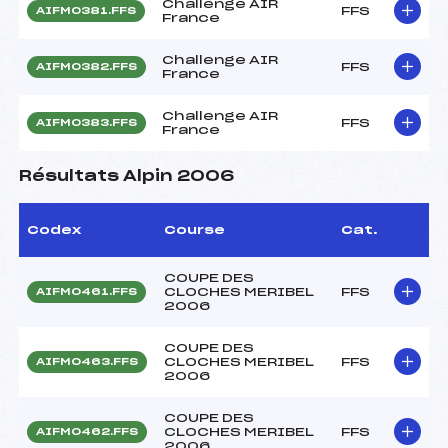
Challenge AIR
FFS
AIFM0381.FFS
France
Challenge AIR
FFS
AIFM0382.FFS
France
Challenge AIR
FFS
AIFM0383.FFS
France
Résultats Alpin 2006
Codex
Course
Cat.
COUPE DES
CLOCHES MERIBEL
FFS
AIFM0461.FFS
2006
COUPE DES
CLOCHES MERIBEL
FFS
AIFM0463.FFS
2006
COUPE DES
CLOCHES MERIBEL
FFS
AIFM0462.FFS
2006