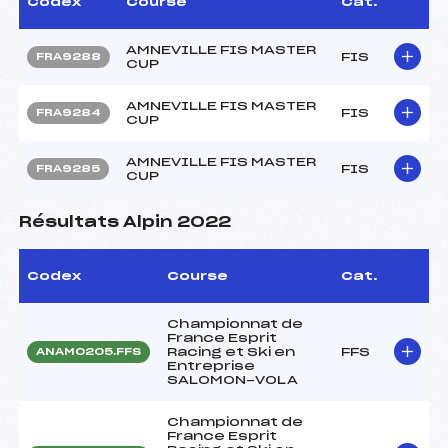
Codex
Course
Cat.
AMNEVILLE FIS MASTER
FIS
FRA9288
CUP
AMNEVILLE FIS MASTER
FIS
FRA9284
CUP
AMNEVILLE FIS MASTER
FIS
FRA9285
CUP
Résultats Alpin 2022
Codex
Course
Cat.
Championnat de
France Esprit
Racing et Ski en
FFS
ANAM0205.FFS
Entreprise
SALOMON-VOLA
Championnat de
France Esprit