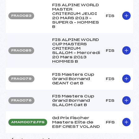
FIS ALPINE WORLD
MASTER
CRITERIUM JEUDI
FIS
FRA0083
20 MARS 2013 –
SUPER G – HOMMES
B
FIS ALPINE WOLRD
CUP MASTERS
CRITERIUM
FIS
FRA0085
SLALOM – Mercredi
20 Mars 2013
HOMMES B
FIS Masters Cup
Grand Bornand
FIS
FRA0079
GEANT Cat B
FIS Masters Cup
Grand Bornand
FIS
FRA0076
SLALOM Cat B
Gd Prix Fischer
Masters Elite de
FFS
AMAM0072.FFS
ESF CREST VOLAND