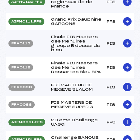
régionaux Ile de
FFS
AIFM0123.FFS
France
Grand Prix Dauphine
FFS
AIFM0111.FFS
GARCONS
Finale FIS Masters
des Menuires
FIS
FRA0113
groupe B dossards
bleu
Finale FIS Masters
des Menuires
FIS
FRA0112
Dossartds Bleu BPA
FIS MASTERS DE
FIS
FRA0090
MEGEVE SLALOM
FIS MASTERS DE
FIS
FRA0088
MEGEVE SUPER G
20 eme Challenge
FFS
AIFM0031.FFS
UASG
Challenge BANQUE
FFS
AIFM0151.FFS