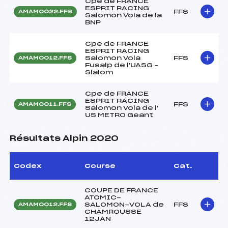
Cpe de FRANCE
ESPRIT RACING
FFS
AMAM0022.FFS
Salomon Vola de la
BNP
Cpe de FRANCE
ESPRIT RACING
Salomon Vola
FFS
AMAM0012.FFS
Fusalp de l'UASG –
Slalom
Cpe de FRANCE
ESPRIT RACING
FFS
AMAM0011.FFS
Salomon Vola de l'
US METRO Geant
Résultats Alpin 2020
Codex
Course
Cat.
COUPE DE FRANCE
ATOMIC-
SALOMON-VOLA de
FFS
AMAM0012.FFS
CHAMROUSSE
12JAN