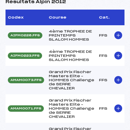
Résultats Alpin 2012
Codex
Course
Cat.
4ème TROPHEE DE
PRINTEMPS
FFS
AIFM0226.FFS
SLALOM HOMMES
4ème TROPHEE DE
PRINTEMPS
FFS
AIFM0223.FFS
SLALOM HOMMES
Grand Prix Fischer
Masters Elite –
HOMMES Challenge
FFS
AMAM0073.FFS
de SERRE
CHEVALIER
Grand Prix Fischer
Masters Elite –
HOMMES Challenge
FFS
AMAM0071.FFS
de SERRE
CHEVALIER
Grand Prix Fischer