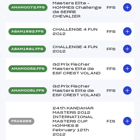
Masters Elite –
HOMMES Challenge
FFS
AMAM0072.FFS
de SERRE
CHEVALIER
CHALLENGE 4 FUN
FFS
ASAM1682.FFS
2012
CHALLENGE 4 FUN
FFS
ASAM1681.FFS
2012
Gd Prix Fischer
Masters Elite de
FFS
AMAM0052.FFS
ESF CREST VOLAND
Gd Prix Fischer
Masters Elite de
FFS
AMAM0051.FFS
ESF CREST VOLAND
24th KANDAHAR
MASTERS 2012
INTERNATIONAL
MASTERS CUP
FIS
FRA9266
HOMMES B
February 12th
2012