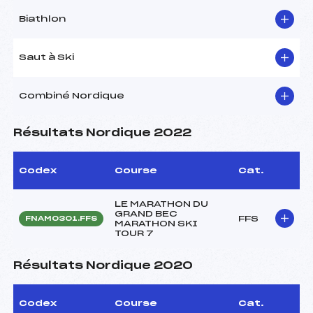
Biathlon
Saut à Ski
Combiné Nordique
Résultats Nordique 2022
Codex
Course
Cat.
LE MARATHON DU
GRAND BEC
FFS
FNAM0301.FFS
MARATHON SKI
TOUR 7
Résultats Nordique 2020
Codex
Course
Cat.