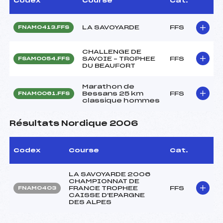
Codex
Course
Cat.
LA SAVOYARDE
FFS
FNAM0413.FFS
CHALLENGE DE
SAVOIE – TROPHEE
FFS
FSAM0054.FFS
DU BEAUFORT
Marathon de
Bessans 25 km
FFS
FNAM0061.FFS
classique hommes
Résultats Nordique 2006
Codex
Course
Cat.
LA SAVOYARDE 2006
CHAMPIONNAT DE
FRANCE TROPHEE
FFS
FNAM0403
CAISSE D'EPARGNE
DES ALPES