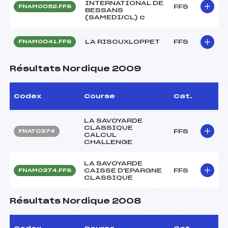
INTERNATIONAL DE
FFS
FNAM0052.FFS
BESSANS
(SAMEDI/CL) c
LA RISOUXLOPPET
FFS
FNAM0041.FFS
Résultats Nordique 2009
Codex
Course
Cat.
LA SAVOYARDE
CLASSIQUE
FFS
FNAT0374
CALCUL
CHALLENGE
LA SAVOYARDE
CAISSE D'EPARGNE
FFS
FNAM0374.FFS
CLASSIQUE
Résultats Nordique 2008