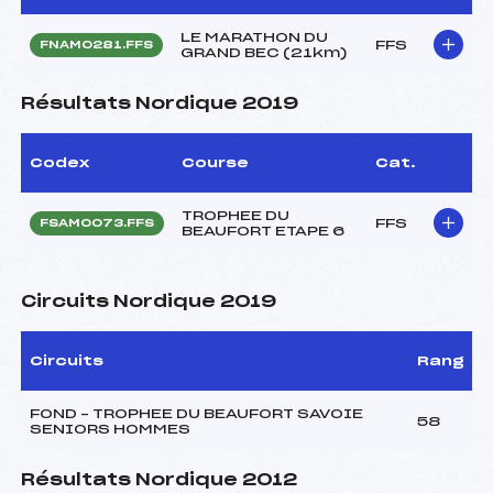
LE MARATHON DU
FFS
FNAM0281.FFS
GRAND BEC (21km)
Résultats Nordique 2019
Codex
Course
Cat.
TROPHEE DU
FFS
FSAM0073.FFS
BEAUFORT ETAPE 6
Circuits Nordique 2019
Circuits
Rang
FOND – TROPHEE DU BEAUFORT SAVOIE
58
SENIORS HOMMES
Résultats Nordique 2012