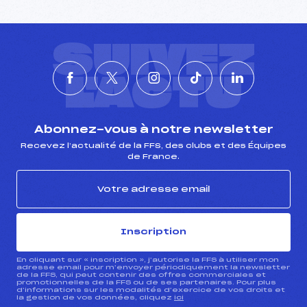
SUIVEZ
L'ACTU
Abonnez-vous à notre newsletter
Recevez l’actualité de la FFS, des clubs et des Équipes
de France.
Inscription
En cliquant sur « inscription », j’autorise la FFS à utiliser mon
adresse email pour m’envoyer périodiquement la newsletter
de la FFS, qui peut contenir des offres commerciales et
promotionnelles de la FFS ou de ses partenaires. Pour plus
d’informations sur les modalités d’exercice de vos droits et
la gestion de vos données, cliquez
ici