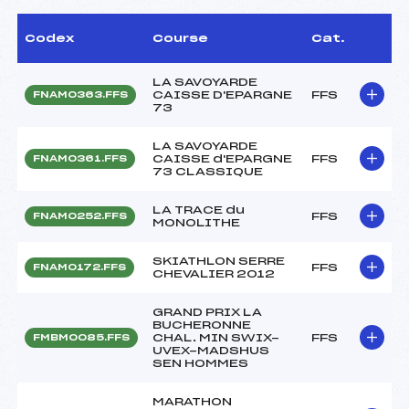
Codex
Course
Cat.
LA SAVOYARDE
CAISSE D'EPARGNE
FFS
FNAM0363.FFS
73
LA SAVOYARDE
CAISSE d'EPARGNE
FFS
FNAM0361.FFS
73 CLASSIQUE
LA TRACE du
FFS
FNAM0252.FFS
MONOLITHE
SKIATHLON SERRE
FFS
FNAM0172.FFS
CHEVALIER 2012
GRAND PRIX LA
BUCHERONNE
CHAL. MIN SWIX-
FFS
FMBM0085.FFS
UVEX-MADSHUS
SEN HOMMES
MARATHON