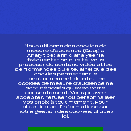
CONTACT
Nous utilisons des cookies de
ESPACE PRESSE
mesure d’audience (Google
Analytics) afin d’analyser la
fréquentation du site, vous
Ressources
proposer du contenu vidéo et les
performances du site, ainsi que des
Pass’Neige
cookies permettant le
Projet sportif fédéral
fonctionnement du site. Les
cookies de mesure d’audience ne
Projet de performance fédéral
sont déposés qu’avec votre
Antidopage
consentement. Vous pouvez
Pôle Développement, Formation, Suivi
accepter, refuser ou personnaliser
Scientifique
vos choix à tout moment. Pour
Listes ministérielles
obtenir plus d'informations sur
notre gestion des cookies, cliquez
Pôle vie de l’athlète
ici
.
Enseignement professionnel
Informatique et chronométrage