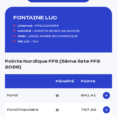
FONTAINE LUC
foi(s) le ski
Licence :
FFS1020655
Comité :
COMITE DE SKI DE SAVOIE
Club :
13231 NAVES SKI NORDIQUE
Val. Lic. :
Oui
Points Nordique FFS (5ème liste FFS
2026)
Pénalité
Points
Fond
@
641.41
Fond Populaire
@
797.22