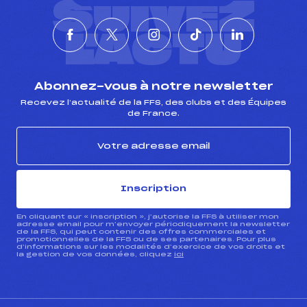
SUIVEZ
L'ACTU
foi(s) le ski
Abonnez-vous à notre newsletter
Recevez l’actualité de la FFS, des clubs et des Équipes
de France.
Inscription
En cliquant sur « inscription », j’autorise la FFS à utiliser mon
adresse email pour m’envoyer périodiquement la newsletter
de la FFS, qui peut contenir des offres commerciales et
promotionnelles de la FFS ou de ses partenaires. Pour plus
d’informations sur les modalités d’exercice de vos droits et
la gestion de vos données, cliquez
ici