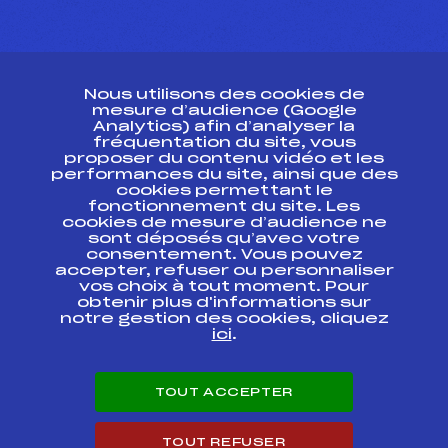
CONTACT
Nous utilisons des cookies de
ESPACE PRESSE
mesure d’audience (Google
Analytics) afin d’analyser la
fréquentation du site, vous
Ressources
proposer du contenu vidéo et les
performances du site, ainsi que des
Pass’Neige
cookies permettant le
Projet sportif fédéral
fonctionnement du site. Les
cookies de mesure d’audience ne
Projet de performance fédéral
sont déposés qu’avec votre
Antidopage
consentement. Vous pouvez
Pôle Développement, Formation, Suivi
accepter, refuser ou personnaliser
Scientifique
vos choix à tout moment. Pour
Listes ministérielles
obtenir plus d'informations sur
notre gestion des cookies, cliquez
Pôle vie de l’athlète
ici
.
Enseignement professionnel
Informatique et chronométrage
Circuits
TOUT ACCEPTER
Carrières
Développement des habiletés mentales
TOUT REFUSER