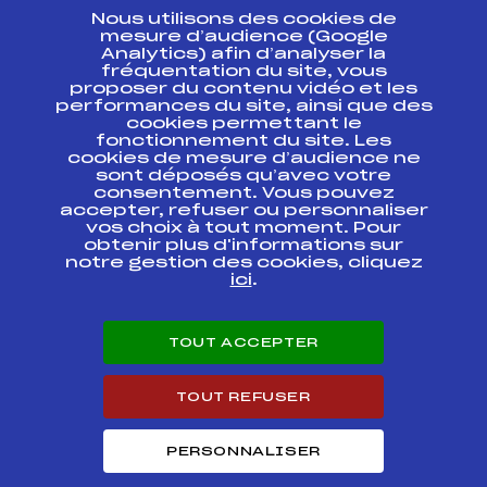
Nous utilisons des cookies de
ESPACE PRESSE
mesure d’audience (Google
Analytics) afin d’analyser la
fréquentation du site, vous
Ressources
proposer du contenu vidéo et les
performances du site, ainsi que des
Pass’Neige
cookies permettant le
Projet sportif fédéral
fonctionnement du site. Les
cookies de mesure d’audience ne
Projet de performance fédéral
sont déposés qu’avec votre
Antidopage
consentement. Vous pouvez
Pôle Développement, Formation, Suivi
accepter, refuser ou personnaliser
Scientifique
vos choix à tout moment. Pour
Listes ministérielles
obtenir plus d'informations sur
notre gestion des cookies, cliquez
Pôle vie de l’athlète
ici
.
Enseignement professionnel
Informatique et chronométrage
Circuits
TOUT ACCEPTER
Carrières
Développement des habiletés mentales
TOUT REFUSER
PERSONNALISER
© 2026 Fédération Française de Ski
Mentions légales
Politique de