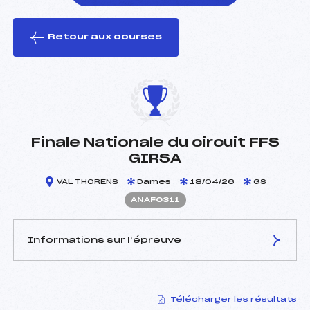
Retour aux courses
foi(s) le ski
Finale Nationale du circuit FFS
GIRSA
VAL THORENS
Dames
18/04/26
GS
ANAF0311
Informations sur l’épreuve
JURY DE COMPÉTITION
Télécharger les résultats
Délégué Technique :
GUYARD JÉRÔME (BO)