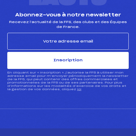
Pénalité appliquée :
–
Abonnez-vous à notre newsletter
Catégorie :
U10+U12
Recevez l’actualité de la FFS, des clubs et des Équipes
de France.
Inscription
En cliquant sur « inscription », j’autorise la FFS à utiliser mon
adresse email pour m’envoyer périodiquement la newsletter
de la FFS, qui peut contenir des offres commerciales et
promotionnelles de la FFS ou de ses partenaires. Pour plus
d’informations sur les modalités d’exercice de vos droits et
la gestion de vos données, cliquez
ici
CONTACT