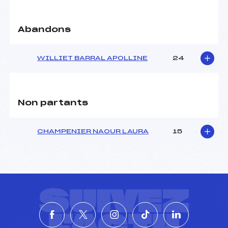
Ouvreurs B :
OLLAGNIER (LY)
Ouvreurs C :
–
Ouvreurs D :
–
Abandons
Ouvreurs E :
–
Météo :
–
WILLIET BARRAL APOLLINE
24
Neige :
–
MANCHE 2
Non partants
Nombre de portes :
28
Heure de départ :
12H15
CHAMPENIER NAOUR LAURA
15
Traceur :
CHOMAZ (SA)
Ouvreurs A :
MARSELLA (LY)
Ouvreurs B :
OLLAGNIER (LY)
Ouvreurs C :
–
Ouvreurs D :
–
SUIVEZ
Ouvreurs E :
–
Température départ :
–
Température arrivée :
–
L'ACTU