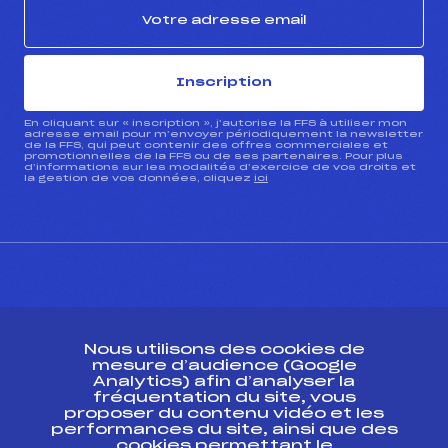
Inscription
En cliquant sur « inscription », j’autorise la FFS à utiliser mon
adresse email pour m’envoyer périodiquement la newsletter
de la FFS, qui peut contenir des offres commerciales et
promotionnelles de la FFS ou de ses partenaires. Pour plus
d’informations sur les modalités d’exercice de vos droits et
la gestion de vos données, cliquez
ici
CONTACT
Nous utilisons des cookies de
ESPACE PRESSE
mesure d’audience (Google
Analytics) afin d’analyser la
fréquentation du site, vous
Ressources
proposer du contenu vidéo et les
performances du site, ainsi que des
Pass’Neige
cookies permettant le