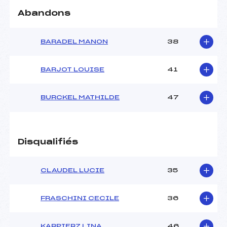
Ouvreurs B :
–
Abandons
Ouvreurs C :
–
Ouvreurs D :
–
Ouvreurs E :
–
BARADEL MANON
38
Météo :
–
Neige :
–
BARJOT LOUISE
41
MANCHE 2
BURCKEL MATHILDE
47
Nombre de portes :
43
Heure de départ :
12H00
Traceur :
GRUNENBERGER (MV)
Disqualifiés
Ouvreurs A :
–
Ouvreurs B :
–
Ouvreurs C :
–
CLAUDEL LUCIE
35
Ouvreurs D :
–
Ouvreurs E :
–
FRASCHINI CECILE
36
Température départ :
–
Température arrivée :
–
KARPIERZ LINA
46