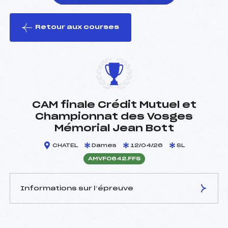
Retour aux courses
foi(s) le ski
CAM finale Crédit Mutuel et
Championnat des Vosges
Mémorial Jean Bott
CHATEL
Dames
12/04/26
SL
AMVF0642.FFS
Informations sur l’épreuve
JURY DE COMPÉTITION