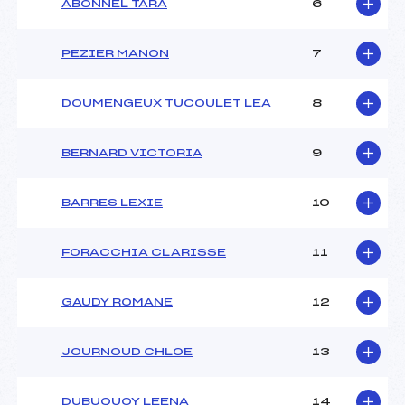
ABONNEL TARA
6
Ouvreurs C :
–
Ouvreurs D :
–
Ouvreurs E :
–
PEZIER MANON
7
Météo :
–
Neige :
–
DOUMENGEUX TUCOULET LEA
8
MANCHE 2
BERNARD VICTORIA
9
Nombre de portes :
52
Heure de départ :
10H15
BARRES LEXIE
10
Traceur :
–
Ouvreurs A :
–
FORACCHIA CLARISSE
11
Ouvreurs B :
–
Ouvreurs C :
–
Ouvreurs D :
–
GAUDY ROMANE
12
Ouvreurs E :
–
Température départ :
–
JOURNOUD CHLOE
13
Température arrivée :
–
DUBUQUOY LEENA
14