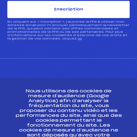
Inscription
En cliquant sur « inscription », j’autorise la FFS à utiliser mon
adresse email pour m’envoyer périodiquement la newsletter
de la FFS, qui peut contenir des offres commerciales et
promotionnelles de la FFS ou de ses partenaires. Pour plus
d’informations sur les modalités d’exercice de vos droits et
la gestion de vos données, cliquez
ici
CONTACT
Nous utilisons des cookies de
ESPACE PRESSE
mesure d’audience (Google
Analytics) afin d’analyser la
fréquentation du site, vous
Ressources
proposer du contenu vidéo et les
performances du site, ainsi que des
Pass’Neige
cookies permettant le
Projet sportif fédéral
fonctionnement du site. Les
cookies de mesure d’audience ne
Projet de performance fédéral
sont déposés qu’avec votre
Antidopage