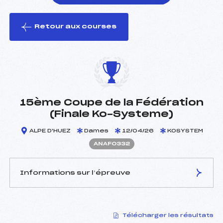
Retour aux courses
foi(s) le ski
15ème Coupe de la Fédération
(Finale Ko-Systeme)
ALPE D'HUEZ
Dames
12/04/26
KOSYSTEM
ANAF0332
Informations sur l’épreuve
JURY DE COMPÉTITION
Télécharger les résultats
Délégué Technique :
BORNAT PIERRE (SA)